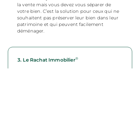
la vente mais vous devez vous séparer de
votre bien. C’est la solution pour ceux qui ne
souhaitent pas préserver leur bien dans leur
patrimoine et qui peuvent facilement
déménager.
®
3. Le Rachat Immobilier
Cette solution préserve votre maison ou votre
appartement, tout en vous offrant la
possibilité de maîtriser la restructuration
financière totale et de continuer à vivre chez
vous, sereinement. C’est le choix de ceux qui
souhaitent conserver leur bien et veulent une
stabilité pour ensuite repartir sur des bases
financières saines et solides.
ATTENTION : VOUS DEVEZ ÊTRE PROPRIÉTAIRE OU
ACCÉDANT À LA PROPRIÉTÉ DE VOTRE HABITATION EN